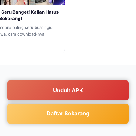
 Seru Banget! Kalian Harus
 Sekarang!
bile paling seru buat ngisi
swa, cara download-nya
 lewat platform hit9.
Unduh APK
Daftar Sekarang