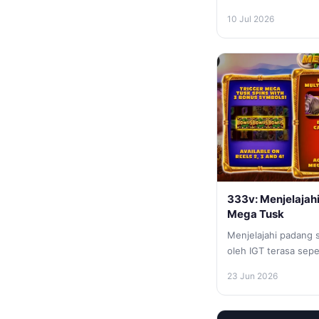
Boom™ Coins untuk m
10 Jul 2026
333v: Menjelajah
Mega Tusk
Menjelajahi padang 
oleh IGT terasa sepe
keberuntungan di baw
23 Jun 2026