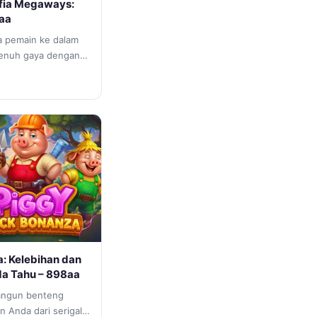
afia Megaways:
8aa
 pemain ke dalam
 penuh gaya dengan
eperti putaran...
a: Kelebihan dan
da Tahu – 898aa
angun benteng
n Anda dari serigala