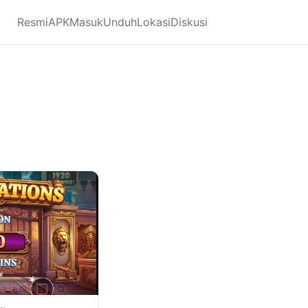
Resmi
APK
Masuk
Unduh
Lokasi
Diskusi