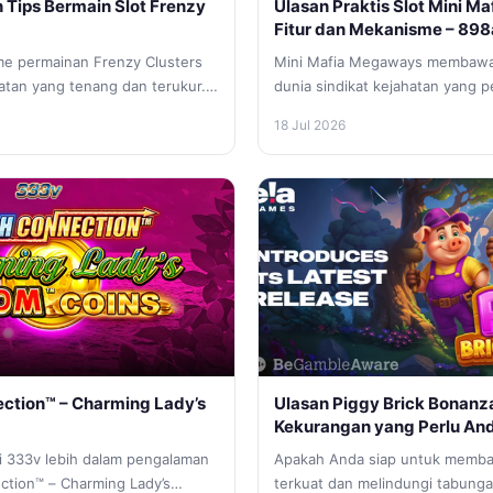
 Tips Bermain Slot Frenzy
Ulasan Praktis Slot Mini M
Fitur dan Mekanisme – 89
 permainan Frenzy Clusters
Mini Mafia Megaways membawa
tan yang tenang dan terukur.
dunia sindikat kejahatan yang
ngan volatilitas tinggi, Frenzy
mesin Megaways yang dinamis. S
18 Jul 2026
ntuk...
ction™ – Charming Lady’s
Ulasan Piggy Brick Bonanz
Kekurangan yang Perlu An
mi 333v lebih dalam pengalaman
Apakah Anda siap untuk memb
tion™ – Charming Lady’s
terkuat dan melindungi tabunga