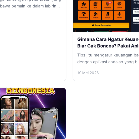
awa pemain ke dalam labirin
ngan misteri...
Gimana Cara Ngatur Keuan
Biar Gak Boncos? Pakai Apli
Tips jitu mengatur keuangan bag
dengan aplikasi andalan yang b
lewat platform terpercaya hit9.
19 Mei 2026