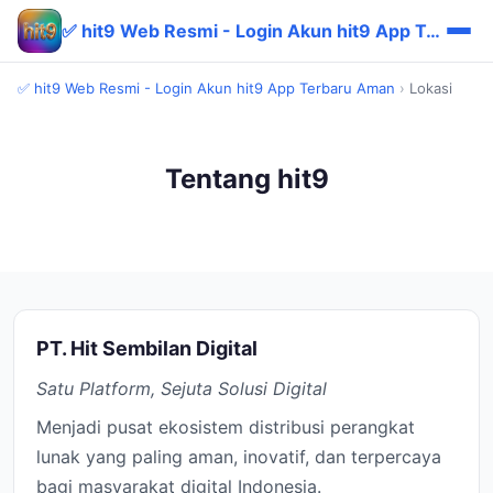
✅ hit9 Web Resmi - Login Akun hit9 App Terbaru Aman
✅ hit9 Web Resmi - Login Akun hit9 App Terbaru Aman
›
Lokasi
Tentang hit9
PT. Hit Sembilan Digital
Satu Platform, Sejuta Solusi Digital
Menjadi pusat ekosistem distribusi perangkat
lunak yang paling aman, inovatif, dan terpercaya
bagi masyarakat digital Indonesia.