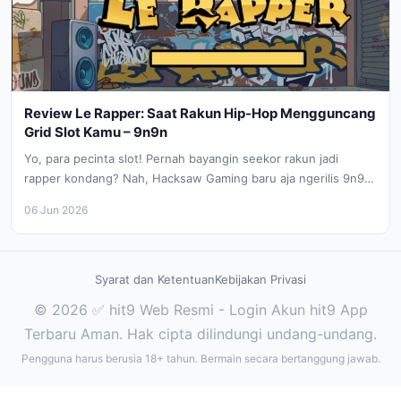
Review Le Rapper: Saat Rakun Hip-Hop Mengguncang
Grid Slot Kamu – 9n9n
Yo, para pecinta slot! Pernah bayangin seekor rakun jadi
rapper kondang? Nah, Hacksaw Gaming baru aja ngerilis 9n9n
Le Rapper,...
06 Jun 2026
Syarat dan Ketentuan
Kebijakan Privasi
© 2026 ✅ hit9 Web Resmi - Login Akun hit9 App
Terbaru Aman. Hak cipta dilindungi undang-undang.
Pengguna harus berusia 18+ tahun. Bermain secara bertanggung jawab.