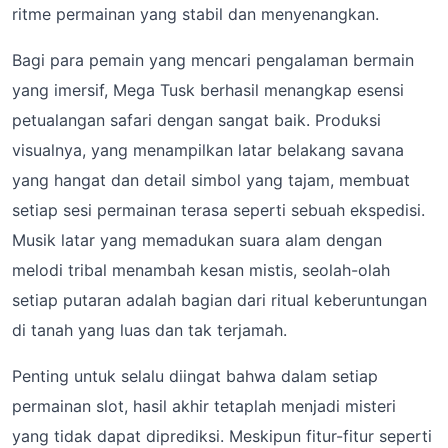
ritme permainan yang stabil dan menyenangkan.
Bagi para pemain yang mencari pengalaman bermain
yang imersif, Mega Tusk berhasil menangkap esensi
petualangan safari dengan sangat baik. Produksi
visualnya, yang menampilkan latar belakang savana
yang hangat dan detail simbol yang tajam, membuat
setiap sesi permainan terasa seperti sebuah ekspedisi.
Musik latar yang memadukan suara alam dengan
melodi tribal menambah kesan mistis, seolah-olah
setiap putaran adalah bagian dari ritual keberuntungan
di tanah yang luas dan tak terjamah.
Penting untuk selalu diingat bahwa dalam setiap
permainan slot, hasil akhir tetaplah menjadi misteri
yang tidak dapat diprediksi. Meskipun fitur-fitur seperti