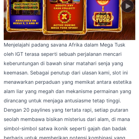
Menjelajahi padang savana Afrika dalam Mega Tusk
oleh IGT terasa seperti sebuah perjalanan mencari
keberuntungan di bawah sinar matahari senja yang
keemasan. Sebagai penutup dari ulasan kami, slot ini
menawarkan perpaduan yang memikat antara estetika
alam liar yang megah dan mekanisme permainan yang
dirancang untuk menjaga antusiasme tetap tinggi.
Dengan 20 paylines yang tertata rapi, setiap putaran
seolah membawa bisikan misterius dari alam, di mana
simbol-simbol satwa ikonik seperti gajah dan badak
berbaris untuk memberikan potensi kombinasi yang