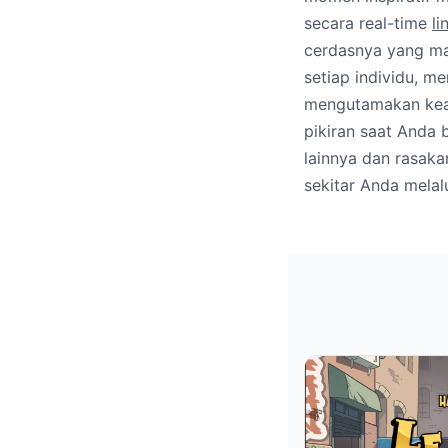
secara real-time
li
cerdasnya yang ma
setiap individu, m
mengutamakan keam
pikiran saat Anda 
lainnya dan rasaka
sekitar Anda melal