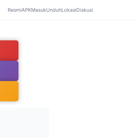
Resmi
APK
Masuk
Unduh
Lokasi
Diskusi