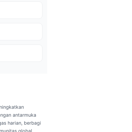
eningkatkan
Dengan antarmuka
as harian, berbagi
omunitas global