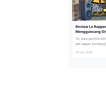
Review Le Rapper
Mengguncang Gri
Yo, para pecinta slo
jadi rapper kondang
ngerilis 9n9n Le Rapp
06 Jun 2026