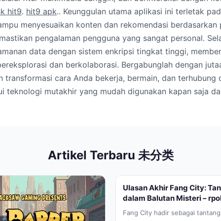
nk hit9
.
hit9 apk
.. Keunggulan utama aplikasi ini terletak pa
mpu menyesuaikan konten dan rekomendasi berdasarkan p
emastikan pengalaman pengguna yang sangat personal. Selai
anan data dengan sistem enkripsi tingkat tinggi, membe
bereksplorasi dan berkolaborasi. Bergabunglah dengan juta
n transformasi cara Anda bekerja, bermain, dan terhubung 
ui teknologi mutakhir yang mudah digunakan kapan saja da
Artikel Terbaru 未分类
Ulasan Akhir Fang City: T
dalam Balutan Misteri – rp
Fang City hadir sebagai tantan